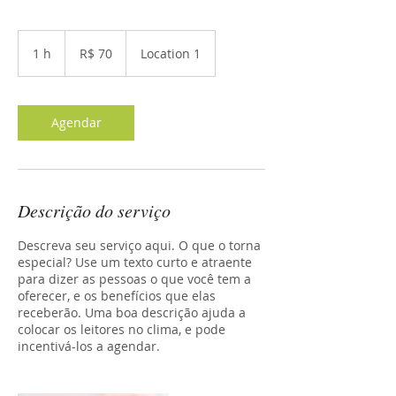
70
Reais
1 h
1
R$ 70
Location 1
brasileiros
Agendar
Descrição do serviço
Descreva seu serviço aqui. O que o torna
especial? Use um texto curto e atraente
para dizer as pessoas o que você tem a
oferecer, e os benefícios que elas
receberão. Uma boa descrição ajuda a
colocar os leitores no clima, e pode
incentivá-los a agendar.