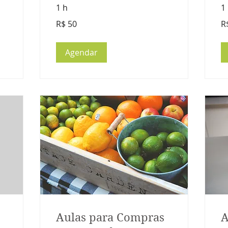
1 h
1
50
80
R$ 50
R
Reais
Re
brasileiros
bra
Agendar
Aulas para Compras
A