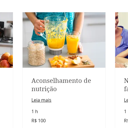
Aconselhamento de
N
nutrição
f
Leia mais
L
1 h
1
100
10
R$ 100
R
Reais
Re
brasileiros
bra