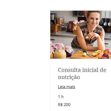
Consulta inicial de
nutrição
Leia mais
1 h
200
R$ 200
Reais
brasileiros