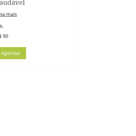
audável
eia mais
 h
$ 90
ais
sileiros
Agendar