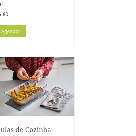
 h
$ 80
ais
sileiros
Agendar
ulas de Cozinha