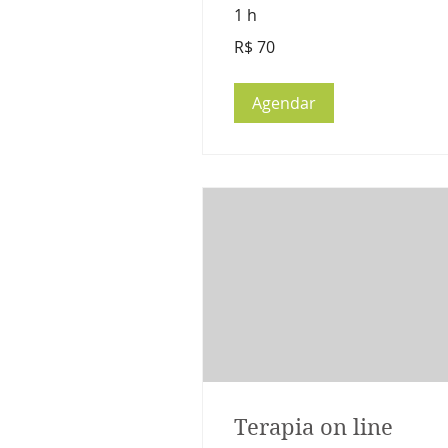
1 h
70
R$ 70
Reais
brasileiros
Agendar
Terapia on line