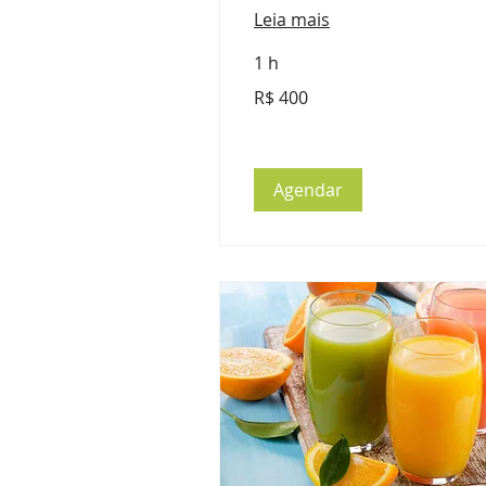
Leia mais
1 h
400
R$ 400
Reais
brasileiros
Agendar