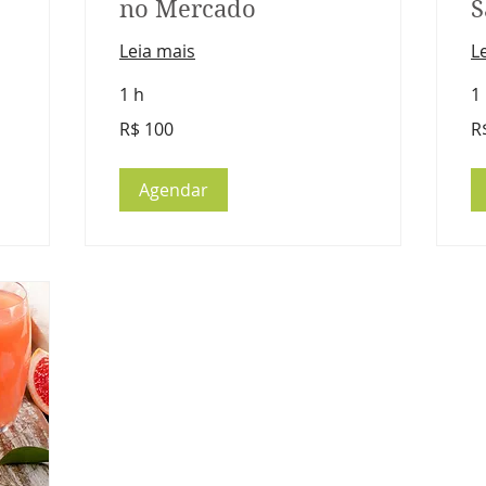
no Mercado
S
Leia mais
L
1 h
1
100
90
R$ 100
R
Reais
Re
brasileiros
bra
Agendar