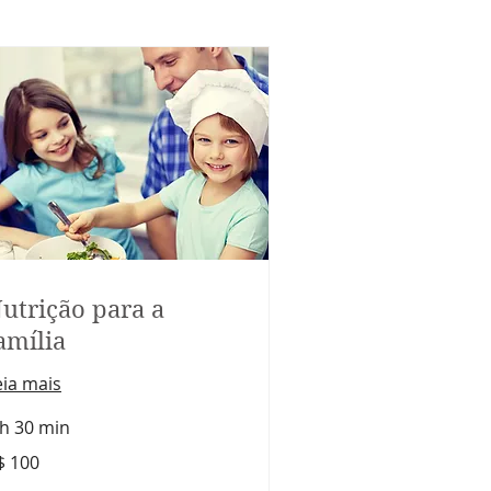
utrição para a
amília
eia mais
 h 30 min
0
$ 100
ais
sileiros