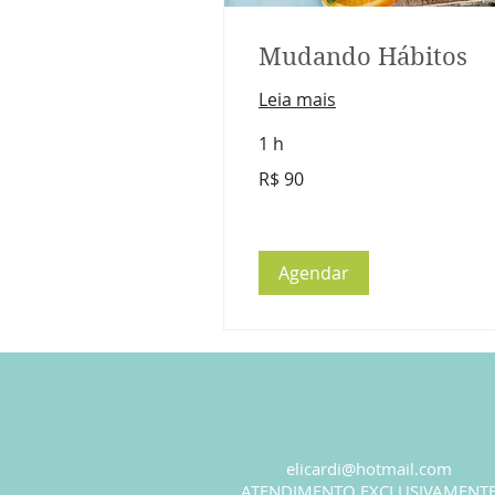
Mudando Hábitos
Leia mais
1 h
90
R$ 90
Reais
brasileiros
Agendar
elicardi@hotmail.com
ATENDIMENTO EXCLUSIVAMENT